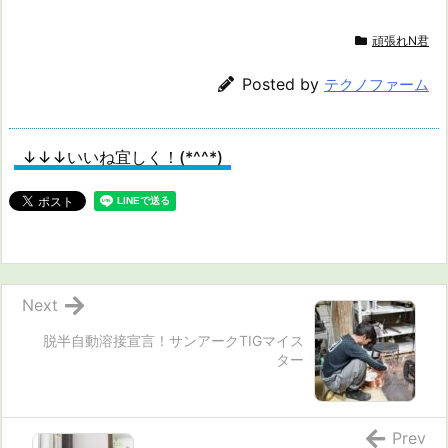
頑張れN君
Posted by
テクノファーム
↓↓↓いいね宜しく！(*^^*)
Next
脱半自動溶接宣言！サンアークTIGマイス
ター
Prev