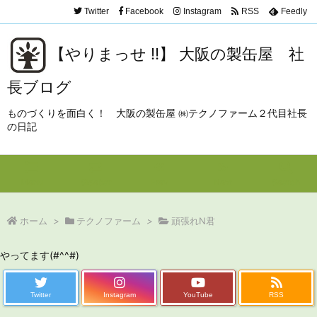
Twitter
Facebook
Instagram
RSS
Feedly
【やりまっせ !!】 大阪の製缶屋 社
長ブログ
ものづくりを面白く！ 大阪の製缶屋 ㈱テクノファーム２代目社長
の日記
Menu
Sidebar
Prev
Next
Search
ホーム
>
テクノファーム
>
頑張れN君
やってます(#^^#)
Twitter
Instagram
YouTube
RSS