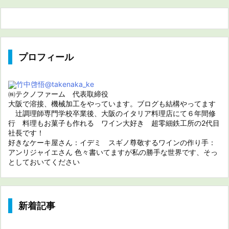
プロフィール
竹中啓悟
@takenaka_ke
㈱テクノファーム 代表取締役
大阪で溶接、機械加工をやっています。ブログも結構やってます
辻調理師専門学校卒業後、大阪のイタリア料理店にて６年間修
行 料理もお菓子も作れる ワイン大好き 超零細鉄工所の2代目
社長です！
好きなケーキ屋さん：イデミ スギノ尊敬するワインの作り手：
アンリジャイエさん 色々書いてますが私の勝手な世界です、そっ
としておいてください
新着記事