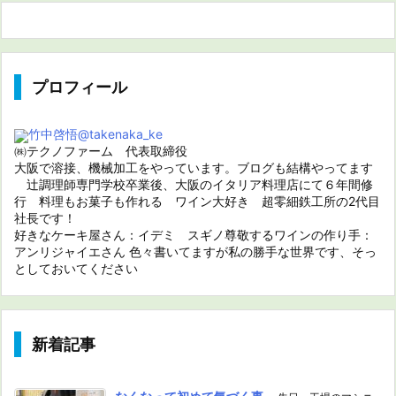
プロフィール
竹中啓悟
@takenaka_ke
㈱テクノファーム 代表取締役
大阪で溶接、機械加工をやっています。ブログも結構やってます
辻調理師専門学校卒業後、大阪のイタリア料理店にて６年間修
行 料理もお菓子も作れる ワイン大好き 超零細鉄工所の2代目
社長です！
好きなケーキ屋さん：イデミ スギノ尊敬するワインの作り手：
アンリジャイエさん 色々書いてますが私の勝手な世界です、そっ
としておいてください
新着記事