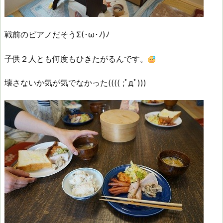
戦前のピアノだそうΣ(･ω･ﾉ)ﾉ
子供２人とも何度もひきたがるんです。
壊さないか気が気でなかった(((( ;ﾟдﾟ)))