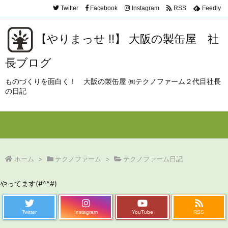
Twitter
Facebook
Instagram
RSS
Feedly
【やりまっせ !!】 大阪の製缶屋 社
長ブログ
ものづくりを面白く！ 大阪の製缶屋 ㈱テクノファーム２代目社長
の日記
Menu
Sidebar
Prev
Next
Search
ホーム
>
テクノファーム
>
テクノファーム日記
やってます(#^^#)
Twitter
Instagram
YouTube
RSS