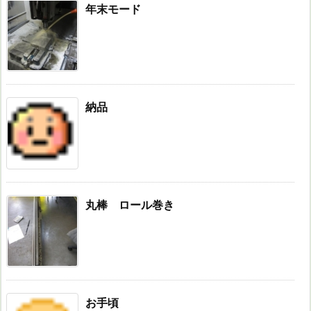
年末モード
納品
丸棒 ロール巻き
お手頃