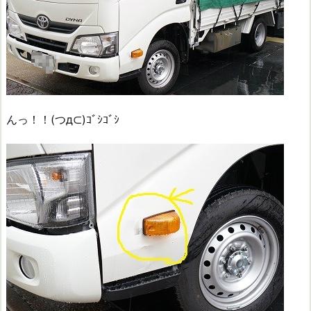
んっ！！(つд⊂)ｺﾞｼｺﾞｼ