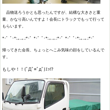
品物送ろうかとも思ったんですが、結構な大きさと重
量、かなり高いんですよ！会長にトラックでもって行って
もらいます。
*･゜ﾟ･*:.｡..｡.:*･゜*･゜ﾟ･*:.｡..｡.:*･゜*･゜ﾟ･*:.｡..｡.:*･゜
帰ってきた会長、ちょっとへこみ気味の顔をしているんで
す。
もしや！！(ﾟДﾟ≡ﾟдﾟ)ｴｯ!?