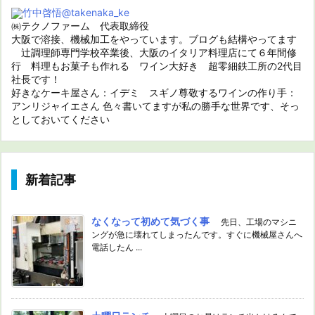
竹中啓悟
@takenaka_ke
㈱テクノファーム 代表取締役
大阪で溶接、機械加工をやっています。ブログも結構やってます
辻調理師専門学校卒業後、大阪のイタリア料理店にて６年間修
行 料理もお菓子も作れる ワイン大好き 超零細鉄工所の2代目
社長です！
好きなケーキ屋さん：イデミ スギノ尊敬するワインの作り手：
アンリジャイエさん 色々書いてますが私の勝手な世界です、そっ
としておいてください
新着記事
なくなって初めて気づく事
先日、工場のマシニ
ングが急に壊れてしまったんです。すぐに機械屋さんへ
電話したん ...