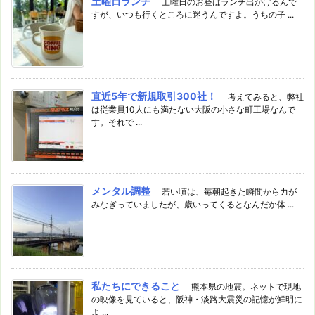
土曜日ランチ
土曜日のお昼はランチ出かけるんで
すが、いつも行くところに迷うんですよ。うちの子 ...
直近5年で新規取引300社！
考えてみると、弊社
は従業員10人にも満たない大阪の小さな町工場なんで
す。それで ...
メンタル調整
若い頃は、毎朝起きた瞬間から力が
みなぎっていましたが、歳いってくるとなんだか体 ...
私たちにできること
熊本県の地震。ネットで現地
の映像を見ていると、阪神・淡路大震災の記憶が鮮明に
よ ...