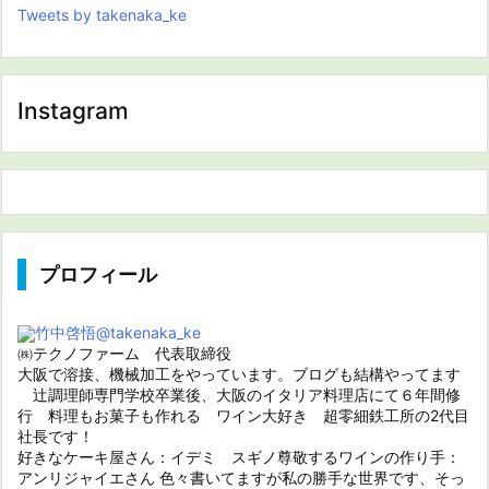
Tweets by takenaka_ke
Instagram
プロフィール
竹中啓悟
@takenaka_ke
㈱テクノファーム 代表取締役
大阪で溶接、機械加工をやっています。ブログも結構やってます
辻調理師専門学校卒業後、大阪のイタリア料理店にて６年間修
行 料理もお菓子も作れる ワイン大好き 超零細鉄工所の2代目
社長です！
好きなケーキ屋さん：イデミ スギノ尊敬するワインの作り手：
アンリジャイエさん 色々書いてますが私の勝手な世界です、そっ