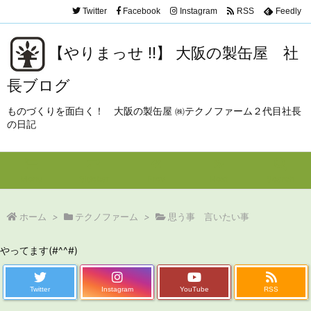
Twitter
Facebook
Instagram
RSS
Feedly
【やりまっせ !!】 大阪の製缶屋 社
長ブログ
ものづくりを面白く！ 大阪の製缶屋 ㈱テクノファーム２代目社長
の日記
Menu
Sidebar
Prev
Next
Search
ホーム
>
テクノファーム
>
思う事 言いたい事
やってます(#^^#)
Twitter
Instagram
YouTube
RSS