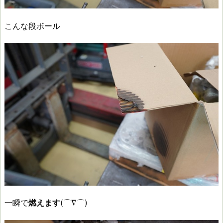
こんな段ボール
一瞬で
燃えます
(⌒∇⌒)