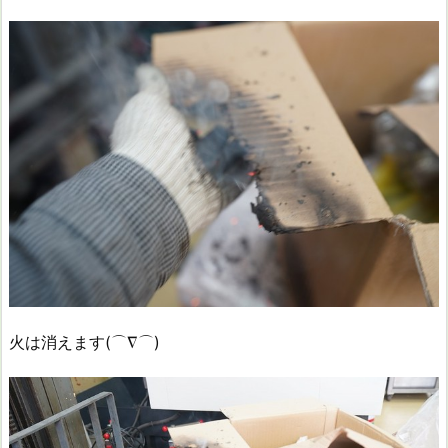
火は消えます(⌒∇⌒)