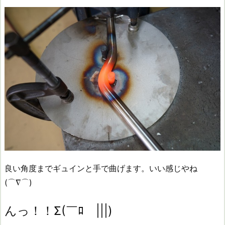
良い角度までギュインと手で曲げます。いい感じやね
(⌒∇⌒)
んっ！！Σ(￣ﾛ￣|||)