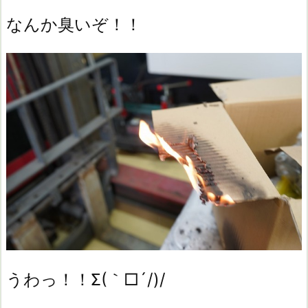
なんか臭いぞ！！
うわっ！！Σ(｀□´/)/