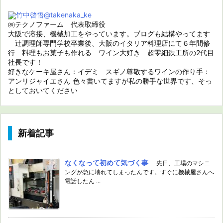
竹中啓悟
@takenaka_ke
㈱テクノファーム 代表取締役
大阪で溶接、機械加工をやっています。ブログも結構やってます
辻調理師専門学校卒業後、大阪のイタリア料理店にて６年間修
行 料理もお菓子も作れる ワイン大好き 超零細鉄工所の2代目
社長です！
好きなケーキ屋さん：イデミ スギノ尊敬するワインの作り手：
アンリジャイエさん 色々書いてますが私の勝手な世界です、そっ
としておいてください
新着記事
なくなって初めて気づく事
先日、工場のマシニ
ングが急に壊れてしまったんです。すぐに機械屋さんへ
電話したん ...