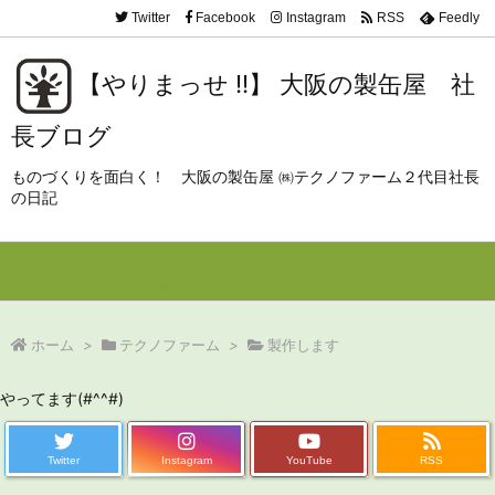
Twitter
Facebook
Instagram
RSS
Feedly
【やりまっせ !!】 大阪の製缶屋 社
長ブログ
ものづくりを面白く！ 大阪の製缶屋 ㈱テクノファーム２代目社長
の日記
Menu
Sidebar
Prev
Next
Search
ホーム
>
テクノファーム
>
製作します
やってます(#^^#)
Twitter
Instagram
YouTube
RSS