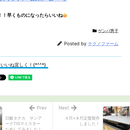
！！早くものになったら
いいね
ゲンバ男子
Posted by
テクノファーム
いいね宜しく！(*^^*)
Prev
Next
日酸タナカ サンア
４尺×８尺定盤製作
ークTIGマイスター
しました！
ためしてみました！