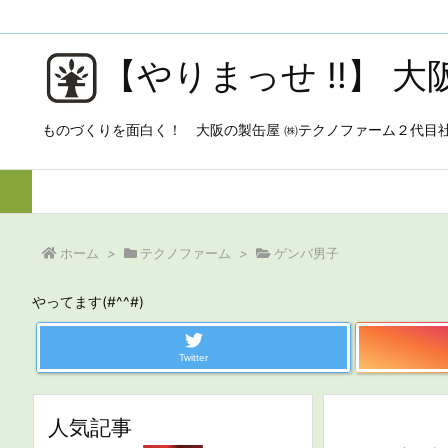
【やりまっせ !!】 
ものづくりを面白く！ 大阪の製缶屋 ㈱テクノファーム２代目
ホーム
>
テクノファーム
>
ゲンバ男子
やってます(#^^#)
Twitter
人気記事