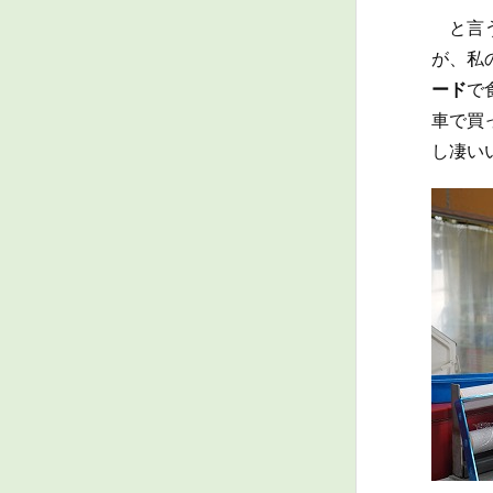
と言う
が、私
ード
で
車で買
し凄い