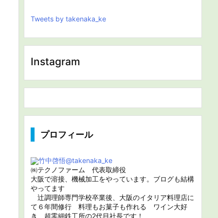
Tweets by takenaka_ke
Instagram
プロフィール
竹中啓悟
@takenaka_ke
㈱テクノファーム 代表取締役
大阪で溶接、機械加工をやっています。ブログも結構
やってます
辻調理師専門学校卒業後、大阪のイタリア料理店に
て６年間修行 料理もお菓子も作れる ワイン大好
き 超零細鉄工所の2代目社長です！