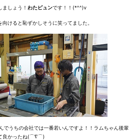
しましょう！
わたピュン
です！！(*^^)v
を向けると恥ずかしそうに笑ってました。
なんでうちの会社では一番若いんですよ！！ラムちゃん後輩
て良かったね(⌒∇⌒)