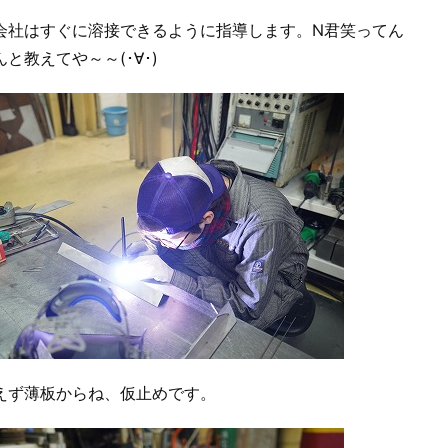
会社はすぐに溶接できるように指導します。N君笑ってん
と教えてや～～(･∀･)
えず薄板からね、仮止めです。