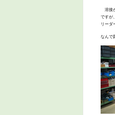
溶接が
ですが
リーダ
なんで