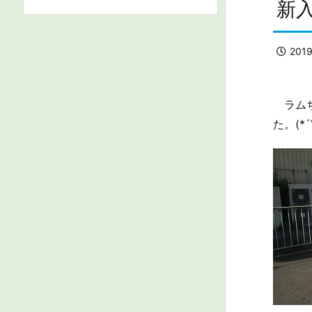
新入
201
ラムち
た。(*´