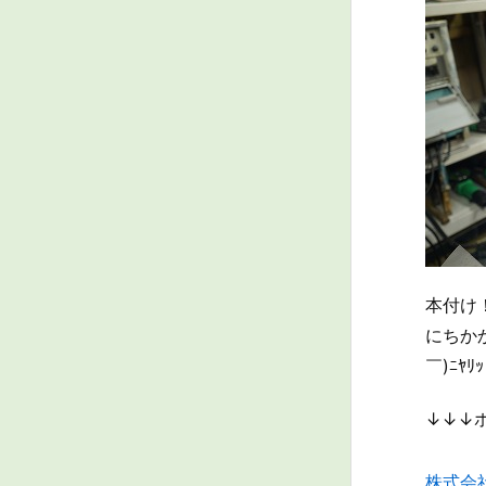
本付け
にちか
￣)ﾆﾔﾘｯ
↓↓↓
株式会