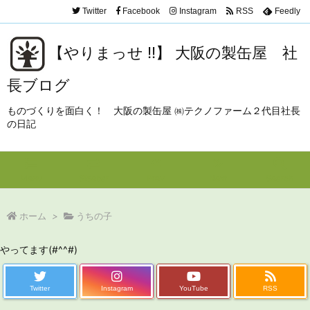
Twitter
Facebook
Instagram
RSS
Feedly
【やりまっせ !!】 大阪の製缶屋 社
長ブログ
ものづくりを面白く！ 大阪の製缶屋 ㈱テクノファーム２代目社長
の日記
Menu
Sidebar
Prev
Next
Search
ホーム
>
うちの子
やってます(#^^#)
Twitter
Instagram
YouTube
RSS