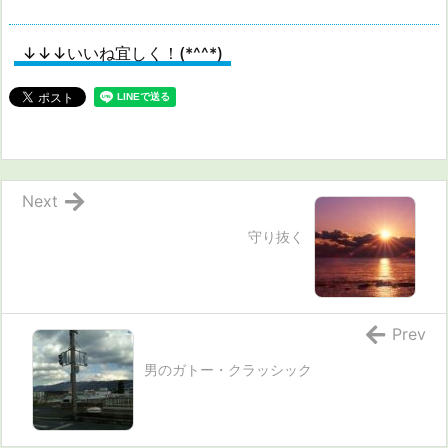
↓↓↓いいね宜しく！(*^^*)
Next
守り抜く
Prev
男のガトー・クラッシック