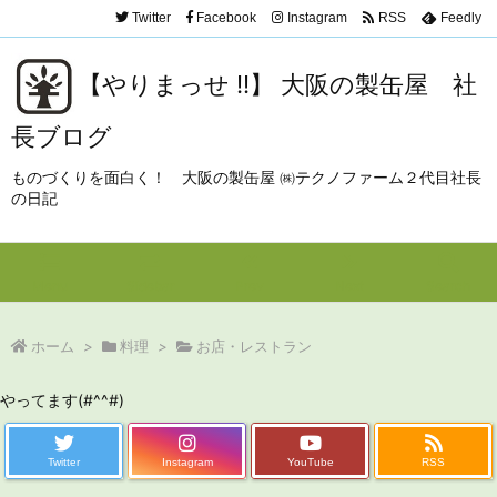
Twitter
Facebook
Instagram
RSS
Feedly
【やりまっせ !!】 大阪の製缶屋 社
長ブログ
ものづくりを面白く！ 大阪の製缶屋 ㈱テクノファーム２代目社長
の日記
Menu
Sidebar
Prev
Next
Search
ホーム
>
料理
>
お店・レストラン
やってます(#^^#)
Twitter
Instagram
YouTube
RSS