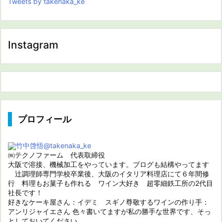
Tweets by takenaka_ke
Instagram
プロフィール
竹中啓悟
@takenaka_ke
㈱テクノファーム 代表取締役
大阪で溶接、機械加工をやっています。ブログも結構やってます
辻調理師専門学校卒業後、大阪のイタリア料理店にて６年間修
行 料理もお菓子も作れる ワイン大好き 超零細鉄工所の2代目
社長です！
好きなケーキ屋さん：イデミ スギノ尊敬するワインの作り手：
アンリジャイエさん 色々書いてますが私の勝手な世界です、そっ
としておいてください