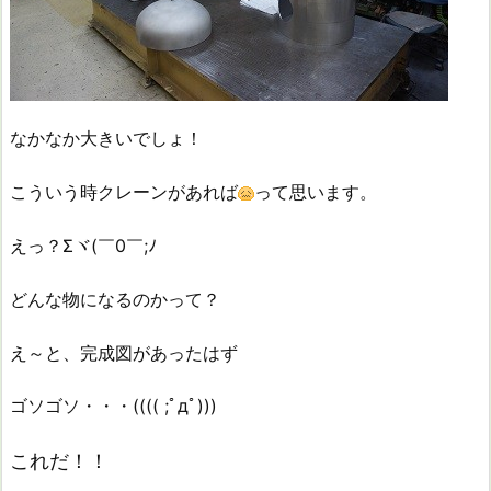
なかなか大きいでしょ！
こういう時クレーンがあれば
って思います。
えっ？Σヾ(￣0￣;ﾉ
どんな物になるのかって？
え～と、完成図があったはず
ゴソゴソ・・・(((( ;ﾟдﾟ)))
これだ！！