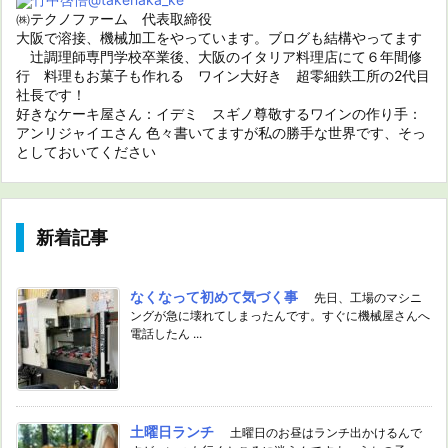
㈱テクノファーム 代表取締役
大阪で溶接、機械加工をやっています。ブログも結構やってます
辻調理師専門学校卒業後、大阪のイタリア料理店にて６年間修
行 料理もお菓子も作れる ワイン大好き 超零細鉄工所の2代目
社長です！
好きなケーキ屋さん：イデミ スギノ尊敬するワインの作り手：
アンリジャイエさん 色々書いてますが私の勝手な世界です、そっ
としておいてください
新着記事
なくなって初めて気づく事
先日、工場のマシニ
ングが急に壊れてしまったんです。すぐに機械屋さんへ
電話したん ...
土曜日ランチ
土曜日のお昼はランチ出かけるんで