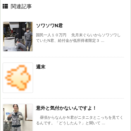
関連記事
ソワソワN君
国民一人１０万円 先月末ぐらいからソワソワし
ていたN君、給付金が低所得者限定３ ...
週末
意外と気付かないんですよ！
昼頃からなんかＮ君がニタニタとこっちを見てく
るんです。「どうしたん？」と聞いて ...