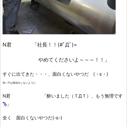
N君 「社長！！(#ﾟДﾟ)=
やめてくださいよ～～～！！」
すぐに出てきた・・・、面白くないやつだ (・ε・)
良い子は真似をしないように
N君 「酔いました（ＴДＴ）、もう無理です
」
全く 面白くないやつだ(-ε-)