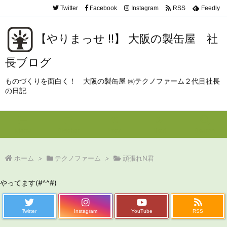
Twitter
Facebook
Instagram
RSS
Feedly
【やりまっせ !!】 大阪の製缶屋 社
長ブログ
ものづくりを面白く！ 大阪の製缶屋 ㈱テクノファーム２代目社長
の日記
Menu
Sidebar
Prev
Next
Search
ホーム
>
テクノファーム
>
頑張れN君
やってます(#^^#)
Twitter
Instagram
YouTube
RSS