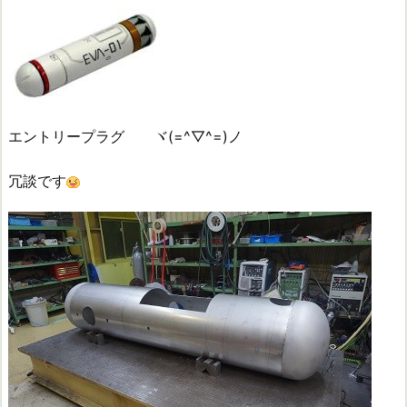
エントリープラグ ヾ(=^▽^=)ノ
冗談です