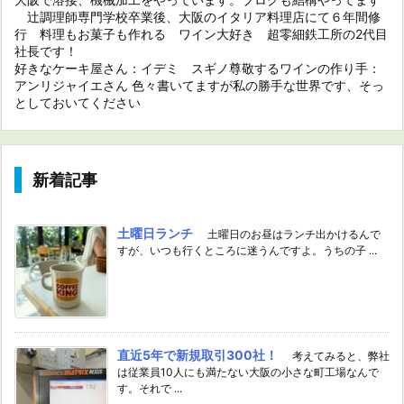
辻調理師専門学校卒業後、大阪のイタリア料理店にて６年間修
行 料理もお菓子も作れる ワイン大好き 超零細鉄工所の2代目
社長です！
好きなケーキ屋さん：イデミ スギノ尊敬するワインの作り手：
アンリジャイエさん 色々書いてますが私の勝手な世界です、そっ
としておいてください
新着記事
土曜日ランチ
土曜日のお昼はランチ出かけるんで
すが、いつも行くところに迷うんですよ。うちの子 ...
直近5年で新規取引300社！
考えてみると、弊社
は従業員10人にも満たない大阪の小さな町工場なんで
す。それで ...