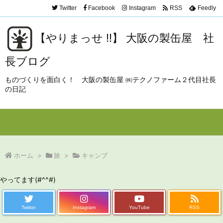
Twitter
Facebook
Instagram
RSS
Feedly
【やりまっせ !!】 大阪の製缶屋 社
長ブログ
ものづくりを面白く！ 大阪の製缶屋 ㈱テクノファーム２代目社長
の日記
Menu
Sidebar
Prev
Next
Search
ホーム
>
旅
>
キャンプ
やってます(#^^#)
Twitter
Instagram
YouTube
RSS