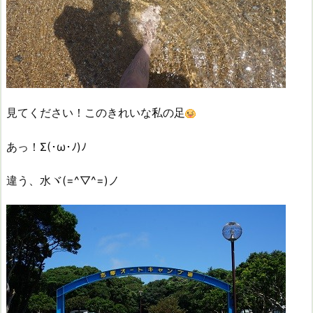
見てください！このきれいな私の足
あっ！Σ(･ω･ﾉ)ﾉ
違う、水ヾ(=^▽^=)ノ