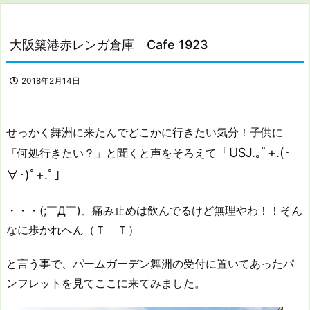
大阪築港赤レンガ倉庫 Cafe 1923
2018年2月14日
せっかく舞洲に来たんでどこかに行きたい気分！子供に
「USJ.｡ﾟ+.(･
「何処行きたい？」と聞くと声をそろえて
∀･)ﾟ+.ﾟ」
・・・(;￣Д￣)、痛み止めは飲んでるけど無理やわ！！そん
なに歩かれへん（Ｔ＿Ｔ）
と言う事で、パームガーデン舞洲の受付に置いてあったパ
ンフレットを見てここに来てみました。