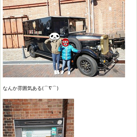
なんか雰囲気ある(⌒∇⌒)