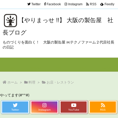
Twitter
Facebook
Instagram
RSS
Feedly
【やりまっせ !!】 大阪の製缶屋 社
長ブログ
ものづくりを面白く！ 大阪の製缶屋 ㈱テクノファーム２代目社長
の日記
Menu
Sidebar
Prev
Next
Search
ホーム
>
料理
>
お店・レストラン
やってます(#^^#)
Twitter
Instagram
YouTube
RSS