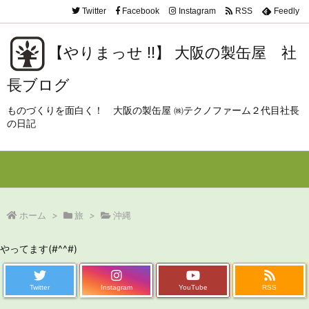
Twitter
Facebook
Instagram
RSS
Feedly
【やりまっせ !!】 大阪の製缶屋 社
長ブログ
ものづくりを面白く！ 大阪の製缶屋 ㈱テクノファーム２代目社長
の日記
Menu
Sidebar
Prev
Next
Search
ホーム
>
旅
>
沖縄
やってます(#^^#)
Twitter
Instagram
YouTube
RSS