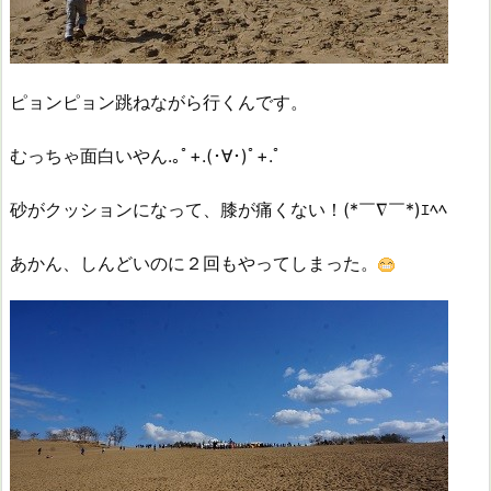
ピョンピョン跳ねながら行くんです。
むっちゃ面白いやん.｡ﾟ+.(･∀･)ﾟ+.ﾟ
砂がクッションになって、膝が痛くない！(*￣∇￣*)ｴﾍﾍ
あかん、しんどいのに２回もやってしまった。