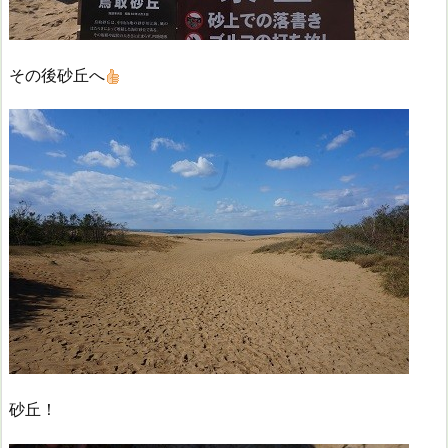
その後砂丘へ
砂丘！