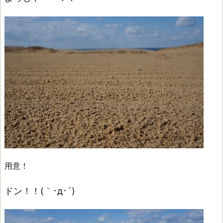
用意！
ドン！！(｀･д･´)