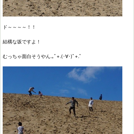
ド～～～～！！
結構な坂ですよ！
むっちゃ面白そうやん.｡ﾟ+.(･∀･)ﾟ+.ﾟ