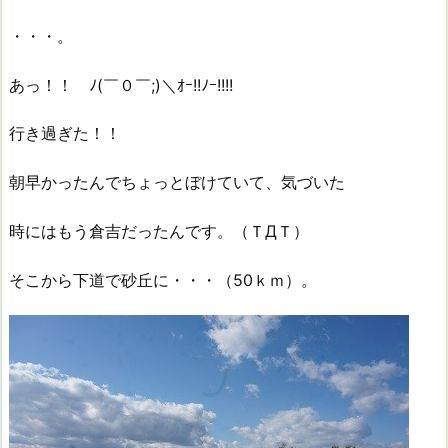
・・・。
あっ！！ ﾉ(￣０￣;)＼ｵｰ!!ﾉｰ!!!!
行き過ぎた！！
朝早かったんでちょっとぼけていて、気づいた
時にはもう倉吉だったんです。（ＴДＴ）
そこから下道で砂丘に・・・（50ｋｍ）。