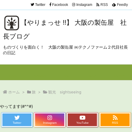
Twitter
Facebook
Instagram
RSS
Feedly
【やりまっせ !!】 大阪の製缶屋 社
長ブログ
ものづくりを面白く！ 大阪の製缶屋 ㈱テクノファーム２代目社長
の日記
Menu
Sidebar
Prev
Next
Search
ホーム
>
旅
>
観光 sightseeing
やってます(#^^#)
Twitter
Instagram
YouTube
RSS