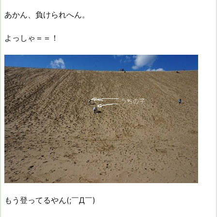
あかん、負けられへん。
よっしゃ＝＝！
もう登ってるやん(;￣Д￣)