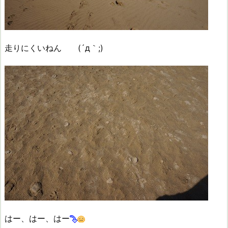
走りにくいねん (´д｀;)
はー、はー、はー