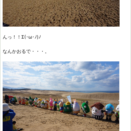
んっ！！Σ(･ω･ﾉ)ﾉ
なんかおるで・・・。