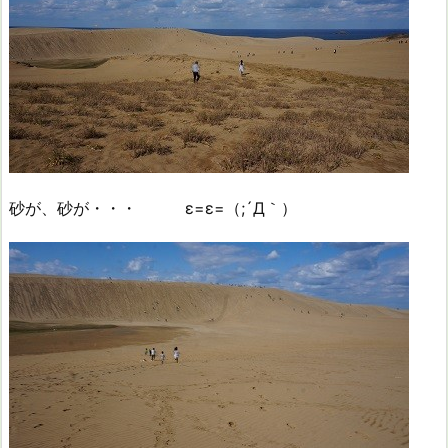
砂が、砂が・・・ ε=ε=（;´Д｀）